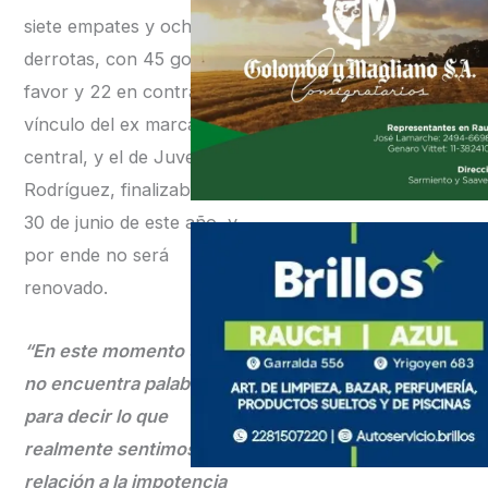
siete empates y ocho
derrotas, con 45 goles a
favor y 22 en contra. El
vínculo del ex marcador
central, y el de Juvenal
Rodríguez, finalizaba el
30 de junio de este año, y
por ende no será
renovado.
“En este momento uno
no encuentra palabras
para decir lo que
realmente sentimos en
relación a la impotencia