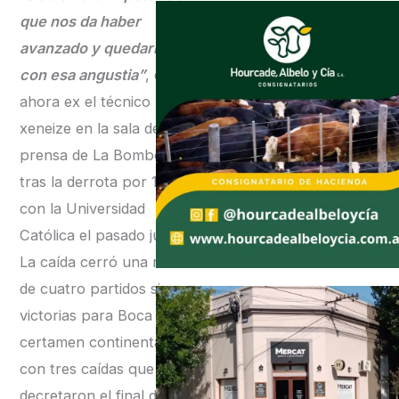
que nos da haber
avanzado y quedarnos
con esa angustia”
, dijo el
ahora ex el técnico
xeneize en la sala de
prensa de La Bombonera
tras la derrota por 1-0
con la Universidad
Católica el pasado jueves.
La caída cerró una racha
de cuatro partidos sin
victorias para Boca en el
certamen continental,
con tres caídas que
decretaron el final del