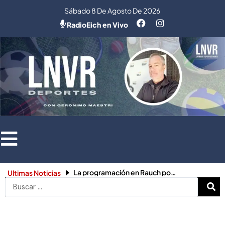
Ir
Sábado 8 De Agosto De 2026
al
RadioEich en Vivo
contenido
La programación en Rauch por las celebraciones de Semana Santa
Ultimas Noticias
Search
...