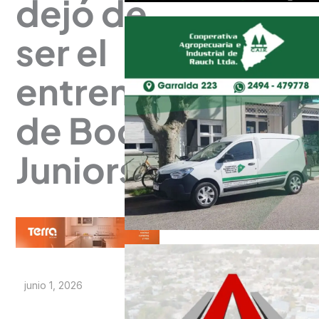
dejó de
ser el
entrenador
de Boca
Juniors
junio 1, 2026