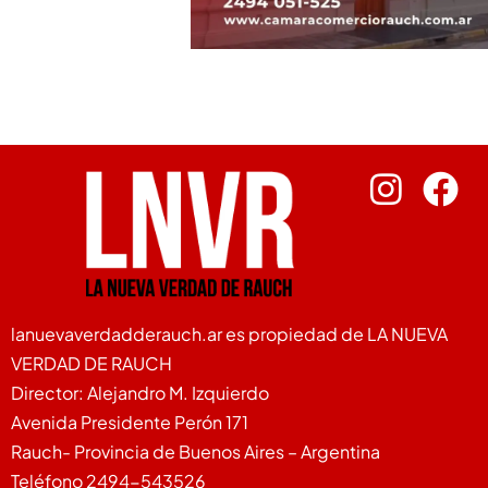
lanuevaverdadderauch.ar es propiedad de LA NUEVA
VERDAD DE RAUCH
Director: Alejandro M. Izquierdo
Avenida Presidente Perón 171
Rauch- Provincia de Buenos Aires – Argentina
Teléfono 2494-543526