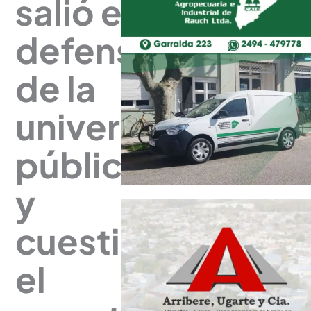
salió en
defensa
de la
universidad
pública
y
cuestionó
el