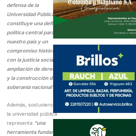
defensa de la
Universidad Pública
constituye una definición
política central para
nuestro país y un
compromiso histórico
con la justicia social, la
ampliación de derechos
y la construcción de
soberanía nacional”.
Además, sostuvieron que
la universidad pública
representa
“una
herramienta fundamental