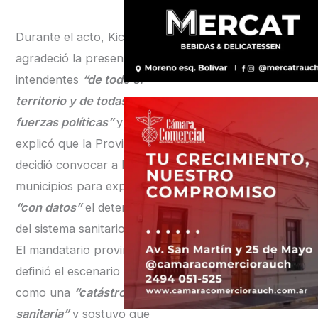
Durante el acto, Kicillof
agradeció la presencia de
intendentes
“de todo el
territorio y de todas las
fuerzas políticas”
y
explicó que la Provincia
decidió convocar a los
municipios para exponer
“con datos”
el deterioro
del sistema sanitario.
El mandatario provincial
definió el escenario actual
como una
“catástrofe
sanitaria”
y sostuvo que