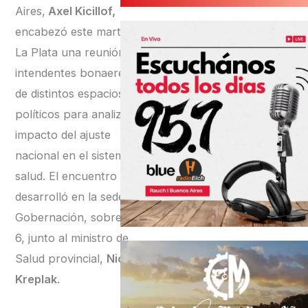
Aires,
Axel Kicillof,
encabezó este martes en
La Plata una reunión con
intendentes bonaerenses
de distintos espacios
políticos para analizar el
impacto del ajuste
nacional en el sistema de
salud. El encuentro se
desarrolló en la sede de
Gobernación, sobre calle
6, junto al ministro de
Salud provincial,
Nicolás
Kreplak
.