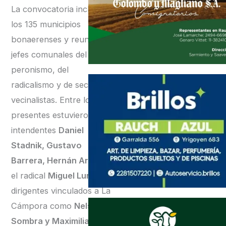
La convocatoria incluyó a
los 135 municipios
bonaerenses y reunió a
jefes comunales del
peronismo, del
radicalismo y de sectores
vecinalistas. Entre los
presentes estuvieron los
intendentes
Daniel
Stadnik, Gustavo
Barrera, Hernán Arranz
,
el radical
Miguel Lunghi,
y
dirigentes vinculados a La
Cámpora como
Nelson
Sombra y Maximiliano