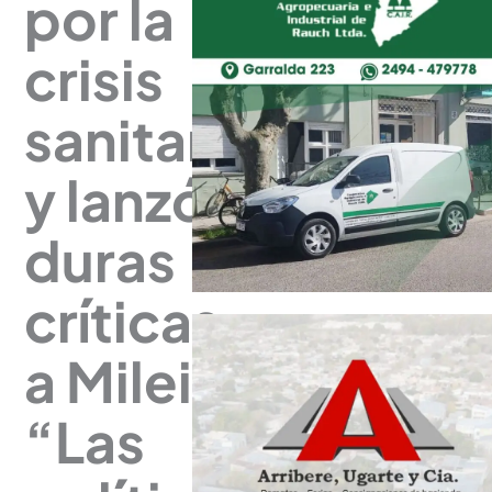
por la
crisis
sanitaria
y lanzó
duras
críticas
a Milei:
“Las