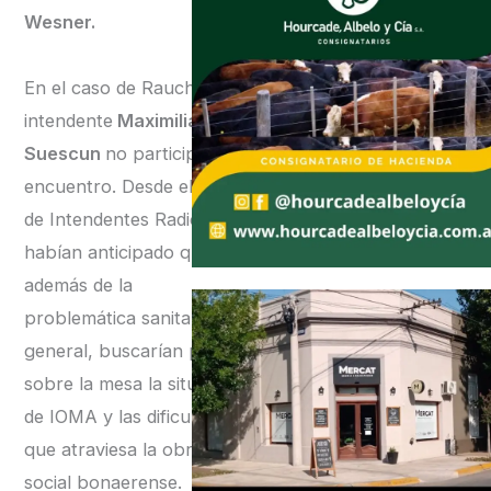
Wesner.
En el caso de Rauch, el
intendente
Maximiliano
Suescun
no participó del
encuentro. Desde el Foro
de Intendentes Radicales
habían anticipado que,
además de la
problemática sanitaria
general, buscarían poner
sobre la mesa la situación
de IOMA y las dificultades
que atraviesa la obra
social bonaerense.