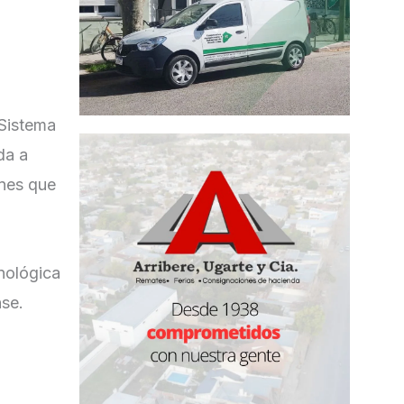
 Sistema
da a
ones que
cnológica
nse.