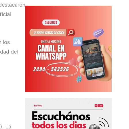
 destacaron
icial
n los
idad del
). La