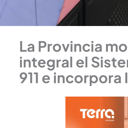
La Provincia m
integral el Sis
911 e incorpora I