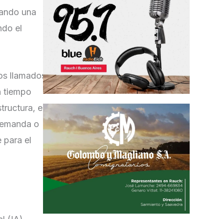
dando una
ndo el
los llamados
n tiempo
tructura, el
 demanda o
 para el