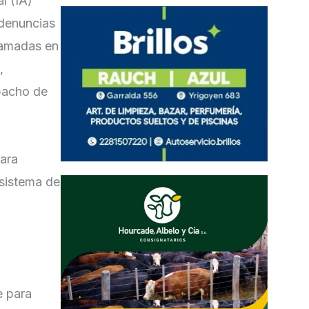
l (IA)
 denuncias
llamadas en
,
spacho de
para
 sistema de
e para