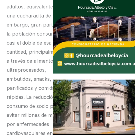
adultos, equivalente a
una cucharadita de té. Sin
embargo, gran parte de
la población consume
casi el doble de esa
cantidad, principalmente
a través de alimentos
ultraprocesados,
embutidos, snacks,
panificados y comidas
rápidas. La reducción del
consumo de sodio podría
evitar millones de muertes
por enfermedades
cardiovasculares en el