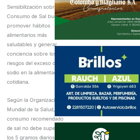
Sensibilización sobre el
Consumo de Sal busca
promover hábitos
alimentarios más
saludables y generar
conciencia sobre los
riesgos del exceso de
sodio en la alimentación
cotidiana.
Según la Organización
Mundial de la Salud, el
consumo recomendado
de sal no debe superar
los 5 gramos diarios en