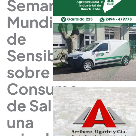
Semana
Mundial
de
Sensibilización
sobre el
Consumo
de Sal:
una