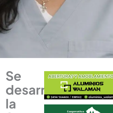
Se
desarrolló
la