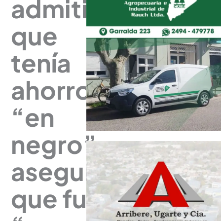
admitió
que
tenía
ahorros
“en
negro”,
aseguró
que fue