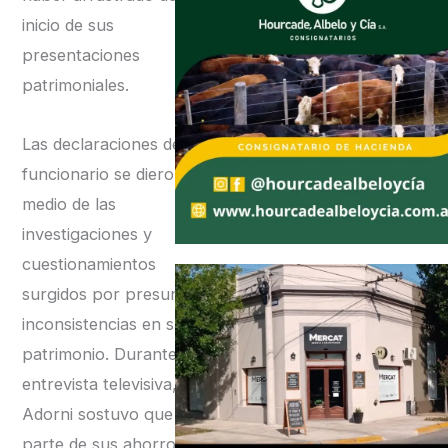
inicio de sus
presentaciones
patrimoniales.
Las declaraciones del
funcionario se dieron en
medio de las
investigaciones y
cuestionamientos
surgidos por presuntas
inconsistencias en su
patrimonio. Durante una
entrevista televisiva,
Adorni sostuvo que gran
parte de sus ahorros