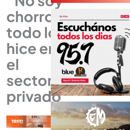
“No soy
chorro,
todo lo
hice en
el
sector
privado”