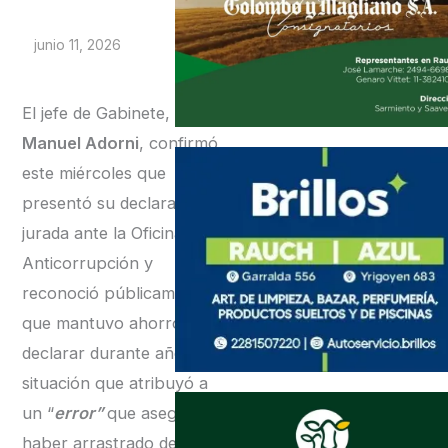
junio 11, 2026
El jefe de Gabinete,
Manuel Adorni
, confirmó
este miércoles que
presentó su declaración
jurada ante la Oficina
Anticorrupción y
reconoció públicamente
que mantuvo ahorros sin
declarar durante años,
situación que atribuyó a
un “
error”
que asegura
haber arrastrado desde el