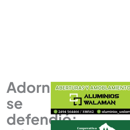
Adorni
se
defendió: