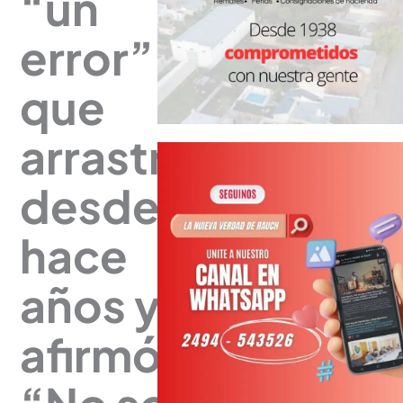
“un
error”
que
arrastra
desde
hace
años y
afirmó: