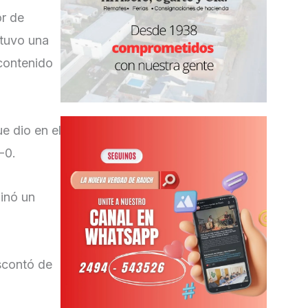
or de
 tuvo una
contenido
ue dio en el
-0.
inó un
scontó de