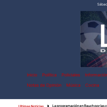
Ir
Sábad
al
contenido
Inicio
Política
Policiales
Informació
Notas de Opinión
Música
Cocina
La programación en Rauch por las
Ultimas Noticias