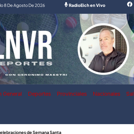
o 8 De Agosto De 2026
RadioEich en Vivo
n General
Deportes
Provinciales
Nacionales
Sa
 celebraciones de Semana Santa