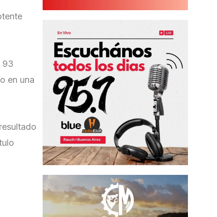
otente
s 93
vo en una
resultado
tulo