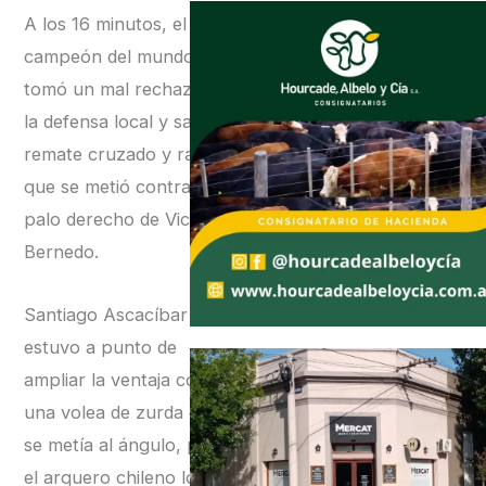
A los 16 minutos, el
campeón del mundo
tomó un mal rechazo de
la defensa local y sacó un
remate cruzado y rasante
que se metió contra el
palo derecho de Vicente
Bernedo.
Santiago Ascacíbar
estuvo a punto de
ampliar la ventaja con
una volea de zurda que
se metía al ángulo, pero
el arquero chileno logró