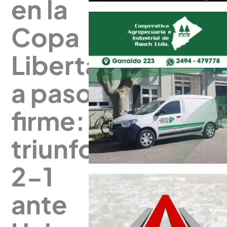
en la
Copa
Libertadores
a paso
firme:
triunfo
2-1
ante