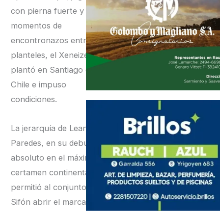
con pierna fuerte y con
momentos de
encontronazos entre los
planteles, el Xeneize se
plantó en Santiago de
Chile e impuso
condiciones.
La jerarquía de Leandro
Paredes, en su debut
absoluto en el máximo
certamen continental, le
permitió al conjunto del
Sifón abrir el marcador.