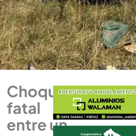
Choque
fatal
entre un