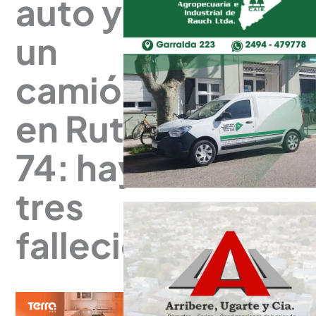
auto y
un
camión
en Ruta
74: hay
tres
fallecidos