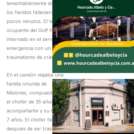
lamentablemente dos de
los heridos fallecieron en
pocos minutos. El tercer
ocupante del Golf fue
internado en el servicio de
emergencia con un
traumatismo de cráneo.
En el camión viajaba una
familia oriunda de
Misiones, compuesta por
el chofer de 35 años, su
acompañante y su hija de
7 años. El chofer falleció
después de ser trasladado