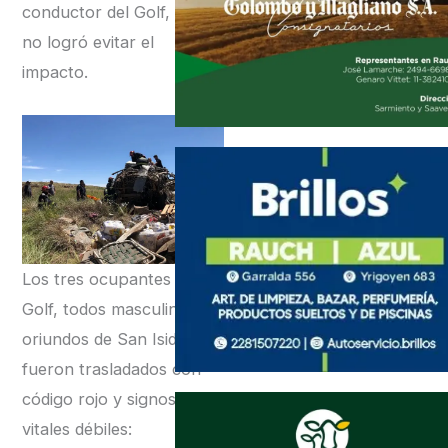
conductor del Golf, pero
no logró evitar el
impacto.
Los tres ocupantes del
Golf, todos masculinos
oriundos de San Isidro,
fueron trasladados con
código rojo y signos
vitales débiles: