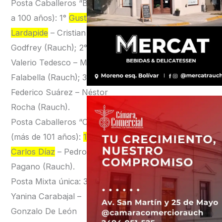
Posta Caballeros “B” (81
a 100 años): 1°
Gustavo
Lardapide
– Cristian
Godfrey (Rauch); 2°
Valerio Tedesco – Martín
Falabella (Rauch); 3°
Federico Suárez – Néstor
Rocha (Rauch).
Posta Caballeros “C”
(más de 101 años):
1°
Carlos Díaz
– Pedro
Pagano (Rauch).
Posta Mixta única: 3°
Yanina Carabajal –
Gonzalo De León