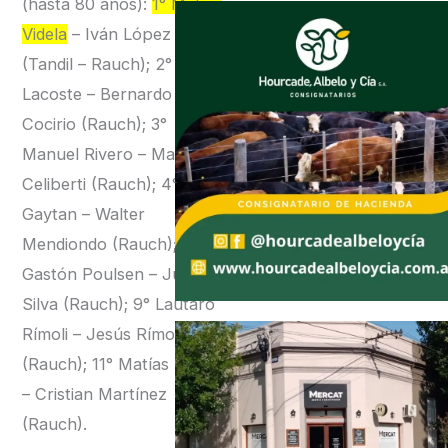
(hasta 80 años):
1° Matías
Videla
– Iván López
(Tandil – Rauch); 2° Diego
Lacoste – Bernardo
Cocirio (Rauch); 3°
Manuel Rivero – Martín
Celiberti (Rauch); 4° Juan
Gaytan – Walter
Mendiondo (Rauch); 5°
Gastón Poulsen – Juan
Silva (Rauch); 9° Lautaro
Rímoli – Jesús Rímoli
(Rauch); 11° Matías Lippo
– Cristian Martínez
(Rauch).