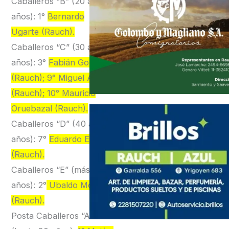
Caballeros “B” (20 a 29
años): 1°
Bernardo
Ugarte (Rauch).
Caballeros “C” (30 a 39
años): 3°
Fabián Goro
(Rauch); 9° Miguel Aybar
(Rauch); 10° Mauricio
Oruebazal (Rauch).
Caballeros “D” (40 a 49
años): 7°
Eduardo Echart
(Rauch).
Caballeros “E” (más de 50
años): 2°
Ubaldo Morales
(Rauch).
Posta Caballeros “A”