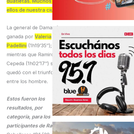
duatletas. Muchos de
ellos de nuestra ciudad.
La general de Damas fue
ganada por
Valeria
Padellini
(1h19’35’’);
mientras que Ramiro
Cepeda (1h02’17’’) se
quedó con el triunfo
entre los hombre.
Estos fueron los
resultados, por
categoría, para los
participantes de Rauch: