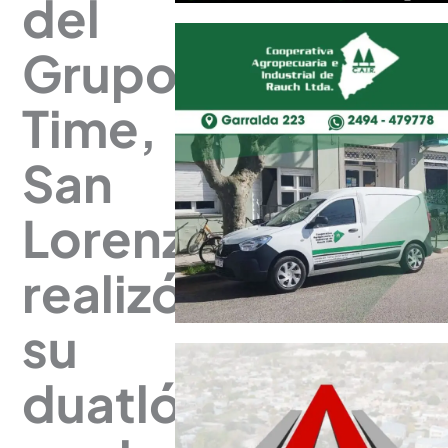
del
Grupo
Time,
San
Lorenzo
realizó
su
duatlón