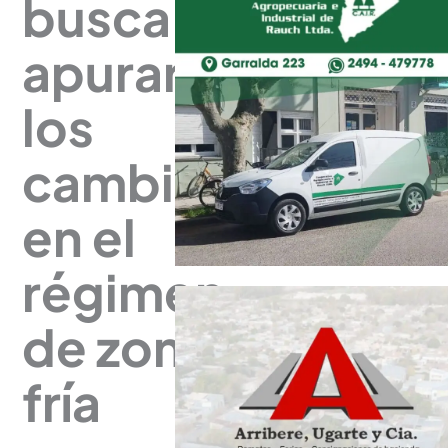
busca
apurar
los
cambios
en el
régimen
de zona
fría