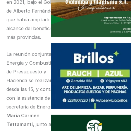
en 2021, bajo el Gobierno
de Alberto Fernández,
que había ampliado el
alcance del beneficio a
más provincias.
La reunión conjunta de
Energía y Combustibles y
de Presupuesto y
Hacienda se realizará
desde las 15, y contará
con la asistencia de la
secretaria de Energía,
María Carmen
Tettamanti,
junto a otros