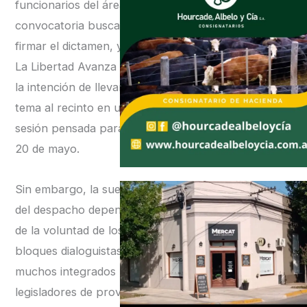
funcionarios del área. La
convocatoria buscará
firmar el dictamen, ya que
La Libertad Avanza tiene
la intención de llevar este
tema al recinto en una
sesión pensada para el
20 de mayo.
Sin embargo, la suerte
del despacho dependerá
de la voluntad de los
bloques dialoguistas,
muchos integrados por
legisladores de provincias