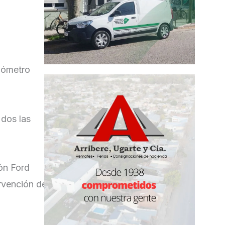
ilómetro
 dos las
ón Ford
ervención de