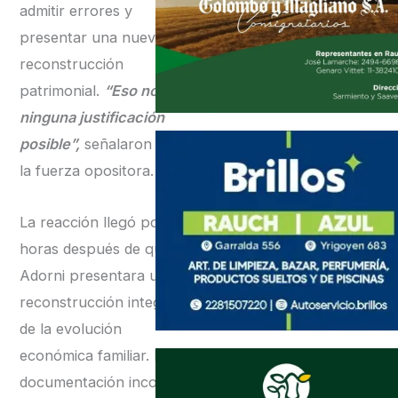
admitir errores y
presentar una nueva
reconstrucción
patrimonial.
“Eso no tiene
ninguna justificación
posible”,
señalaron desde
la fuerza opositora.
La reacción llegó pocas
horas después de que
Adorni presentara una
reconstrucción integral
de la evolución
económica familiar. En la
documentación incorporó