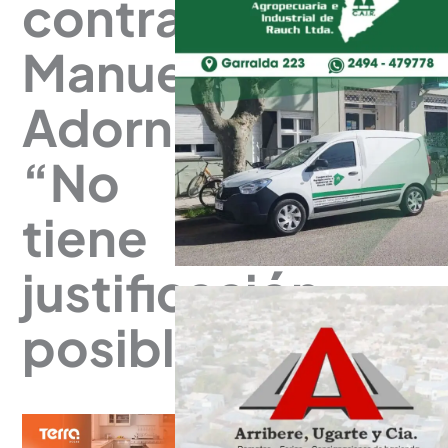
contra
Manuel
Adorni:
“No
tiene
justificación
posible”