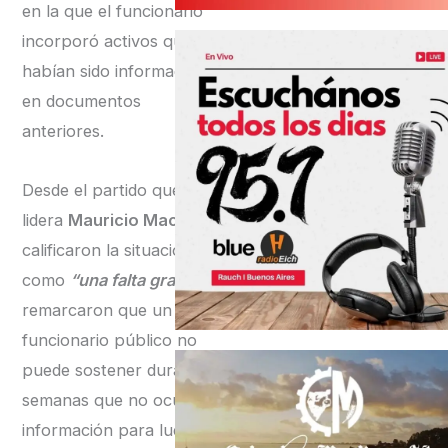
en la que el funcionario
incorporó activos que no
habían sido informados
en documentos
anteriores.
Desde el partido que
lidera
Mauricio Macri
calificaron la situación
como
“una falta grave”
y
remarcaron que un
funcionario público no
puede sostener durante
semanas que no ocultó
información para luego