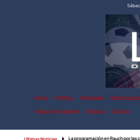
Ir
Sábad
al
contenido
Inicio
Política
Policiales
Informació
Notas de Opinión
Música
Cocina
La programación en Rauch por las
Ultimas Noticias