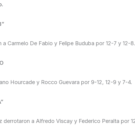
o.
B”
n a Carmelo De Fabio y Felipe Buduba por 12-7 y 12-8
EO
iano Hourcade y Rocco Guevara por 9-12, 12-9 y 7-4.
A”
derrotaron a Alfredo Viscay y Federico Peralta por 12