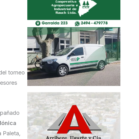
del torneo
fesores
mpañado
ónica
a Paleta,