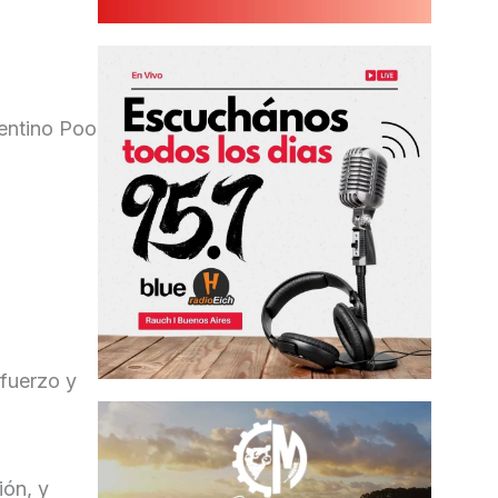
lentino Poo
sfuerzo y
ión, y