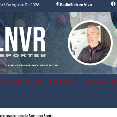
o 8 De Agosto De 2026
RadioEich en Vivo
n General
Deportes
Provinciales
Nacionales
Sa
 celebraciones de Semana Santa