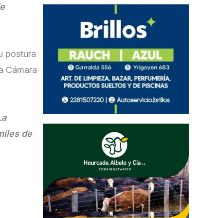
de
su postura
 la Cámara
La
miles de