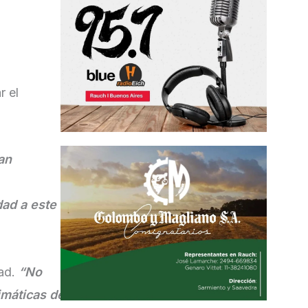
r el
an
dad a este
dad.
“No
imáticas de