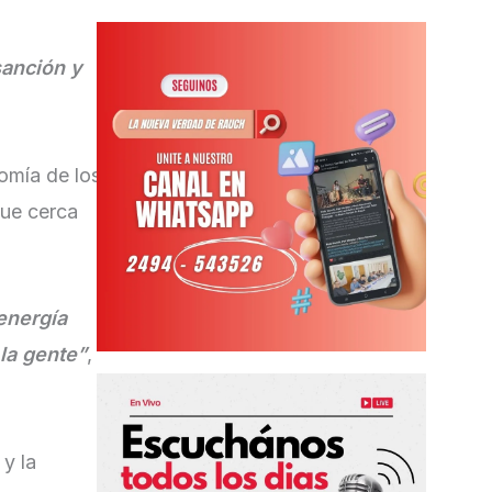
sanción y
nomía de los
que cerca
energía
 la gente”
,
y la