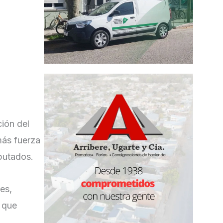
ción del
más fuerza
putados.
es,
o que