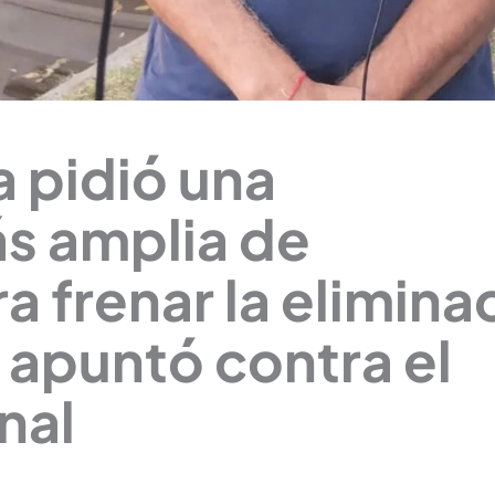
 pidió una
ás amplia de
a frenar la elimina
y apuntó contra el
nal