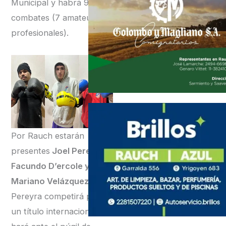
Municipal y habrá 9
combates (7 amateur y 2
profesionales).
Por Rauch estarán
presentes
Joel Pereyra,
Facundo D’ercole y
Mariano Velázquez.
Pereyra competirá por
un título internacional. Lo