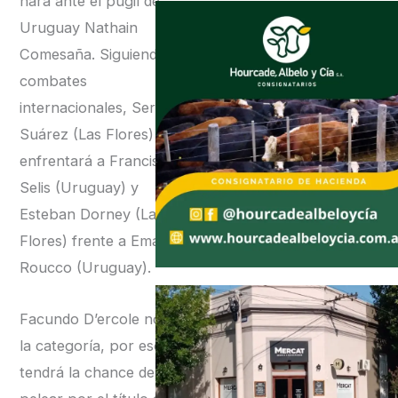
hará ante el púgil de
Uruguay Nathain
Comesaña. Siguiendo los
combates
internacionales, Sergio
Suárez (Las Flores)
enfrentará a Francisco
Selis (Uruguay) y
Esteban Dorney (Las
Flores) frente a Emanuel
Roucco (Uruguay).
Facundo D’ercole no dio
la categoría, por eso no
tendrá la chance de