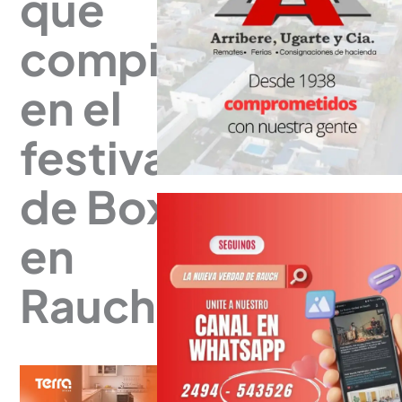
que
compiten
en el
festival
de Box
en
Rauch