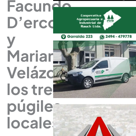
Facundo
D’ercole
y
Mariano
Velázquez,
los tres
púgiles
locales