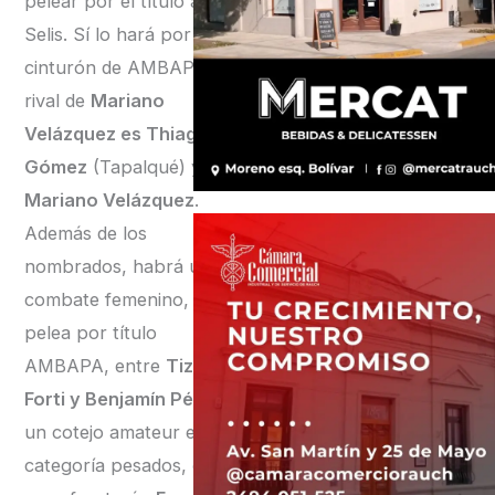
pelear por el título ante
Selis. Sí lo hará por el
cinturón de AMBAPA. El
rival de
Mariano
Velázquez es Thiago
Gómez
(Tapalqué) y
Mariano Velázquez
.
Además de los
nombrados, habrá un
combate femenino, una
pelea por título
AMBAPA, entre
Tiziano
Forti y Benjamín Pérez
,
un cotejo amateur en
categoría pesados, donde