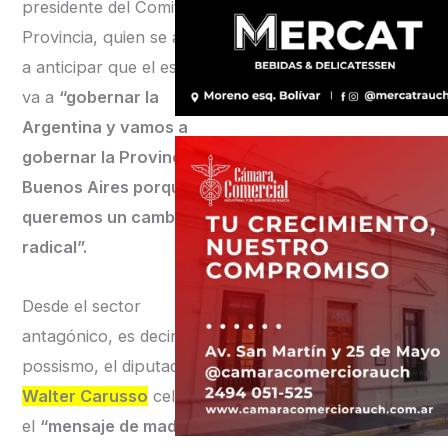
presidente del Comité
Provincia, quien se animó
a anticipar que el espacio
va a
“gobernar la
Argentina y vamos a
gobernar la Provincia de
Buenos Aires porque
queremos un cambio
radical”.
Desde el sector
antagónico, es decir el
possismo, el diputado
Walter Carusso
celebró
el
“mensaje de madurez