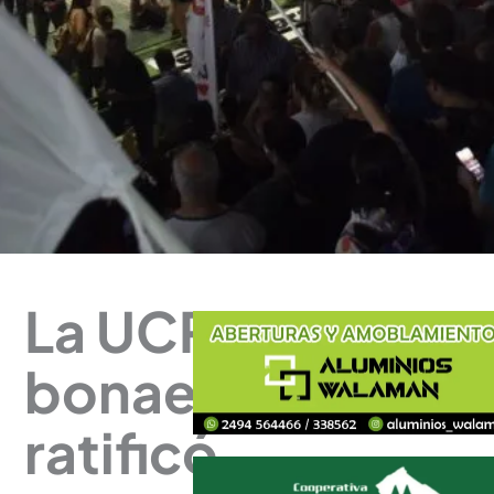
La UCR
bonaerense
ratificó