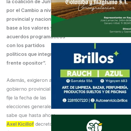
la coalición de Juntos
por el Cambio a nivel
provincial y nacional en
base a los valores y los
acuerdos programáticos
con los partidos
políticos que integran el
frente opositor”.
Además, exigieron al
gobierno provincial que
fije la fecha de las
elecciones generales. Se
sabe que hasta ahora
Axel Kicillof
decretó