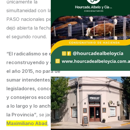
únicamente la
simultaneidad con las
PASO nacionales pero
dejó abierta la fecha para
el segundo round.
“El radicalismo se está
reconstruyendo y desde
el año 2015, no para de
sumar intendentes,
legisladores, concejales
y consejeros escolares
a lo largo y lo ancho de
la Provincia”
, se jactó
Maximiliano Abad
,