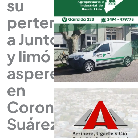
su
pertenencia
a Juntos
y limó
asperezas
en
Coronel
Suárez