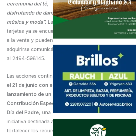
ceremonia del té,
disfrutando de danzas,
música y moda”.
Las
tarjetas ya se encuentran
a la venta y pueden
adquirirse comunicándose
al 2494-598145.
Las acciones continuarán
el 21 de junio con el
lanzamiento de un Bono
Contribución Especial
Día del Padre,
una
iniciativa destinada a
fortalecer los recursos