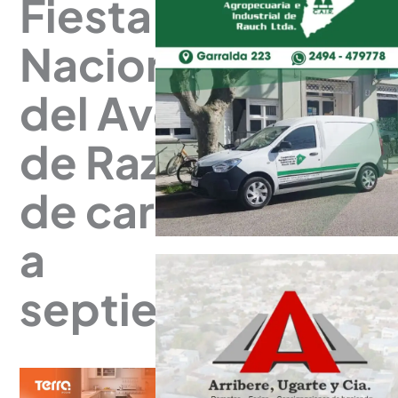
Fiesta
Nacional
del Ave
de Raza
de cara
a
septiembre