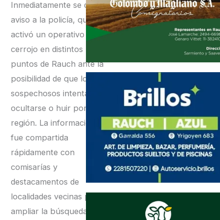
Inmediatamente se dio
aviso a la policía, que
activó un operativo
cerrojo en distintos
puntos de Rauch ante la
posibilidad de que los
sospechosos intentaran
ocultarse o huir por la
región. La información
fue compartida
rápidamente con
comisarías y
destacamentos de
localidades vecinas para
ampliar la búsqueda.