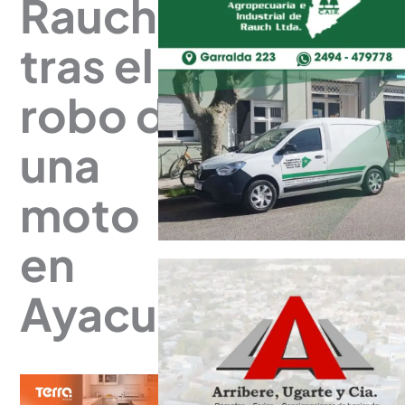
Rauch
tras el
robo de
una
moto
en
Ayacucho