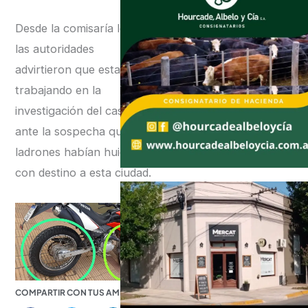
Desde la comisaría local
las autoridades
advirtieron que estaban
trabajando en la
investigación del caso, 7y
ante la sospecha que los
ladrones habían huido
con destino a esta ciudad.
COMPARTIR CON TUS AMIGOS