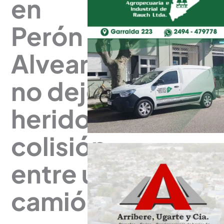
en
Perón y
Alvear:
no dejó
heridos
colisión
entre un
camión