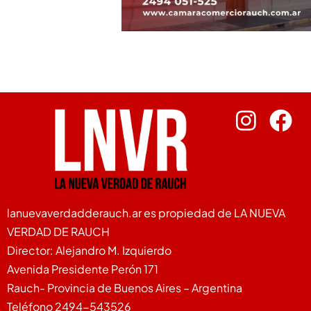
lanuevaverdadderauch.ar es propiedad de LA NUEVA
VERDAD DE RAUCH
Director: Alejandro M. Izquierdo
Avenida Presidente Perón 171
Rauch- Provincia de Buenos Aires – Argentina
Teléfono 2494-543526