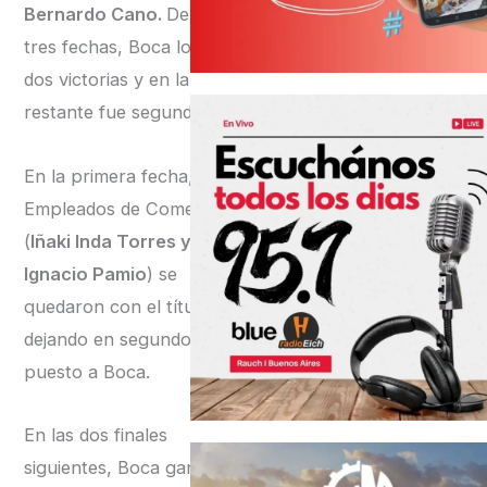
Bernardo Cano.
De las
tres fechas, Boca logró
dos victorias y en la
restante fue segundo.
En la primera fecha, Club
Empleados de Comercio
(
Iñaki Inda Torres y Juan
Ignacio Pamio
) se
quedaron con el título,
dejando en segundo
puesto a Boca.
En las dos finales
siguientes, Boca ganó las