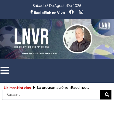
Ir
Sábado 8 De Agosto De 2026
al
RadioEich en Vivo
contenido
La programación en Rauch por las celebraciones de Semana Santa
Ultimas Noticias
Search
...