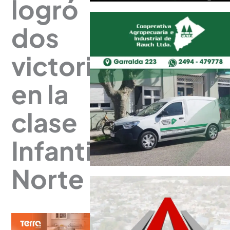
logró
dos
victorias
en la
clase
Infantiles
Norte