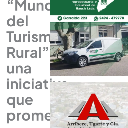
“Mundial
del
Turismo
Rural”,
una
iniciativa
que
promete