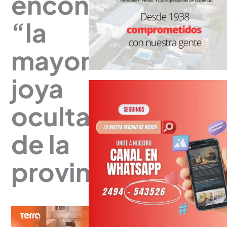
encontrar
“la
mayor
joya
oculta”
de la
provincia