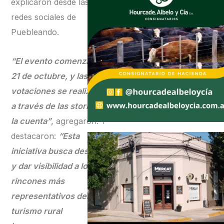
explicaron desde las
redes sociales de
Puebleando.
“El evento comenzará el
21 de octubre, y las
votaciones se realizarán
a través de las stories de
la cuenta”
, agregaron. Y
destacaron:
“Esta
iniciativa busca destacar
y dar visibilidad a los
rincones más
representativos del
turismo rural