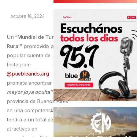
octubre 18, 2024
Un
“Mundial de Turismo
Rural”
promovido por la
popular cuenta de
Instagram
@puebleando.arg
promete encontrar
“la
mayor joya oculta”
de la
provincia de Buenos Aires
en una competencia que
tendrá a un total de 64
atractivos en