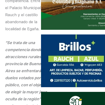
competencia. Entre ellos
el Palacio Municipal de
Rauch y el castillo
abandonado de la
localidad de Egaña.
“Se trata de una
competencia donde 64
atracciones rurales de la
provincia de Buenos
Aires se enfrentarán en
duelos votados por el
público, con el objetivo
de elegir la mayor joya
oculta de la región”
,