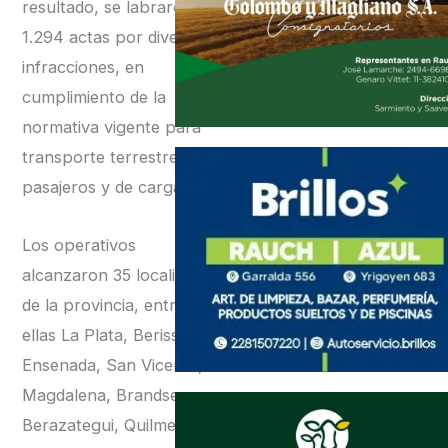
resultado, se labraron
1.294 actas por diversas
infracciones, en
cumplimiento de la
normativa vigente para
transporte terrestre de
pasajeros y de cargas.
Los operativos
alcanzaron 35 localidades
de la provincia, entre
ellas La Plata, Berisso,
Ensenada, San Vicente,
Magdalena, Brandsen,
Berazategui, Quilmes,