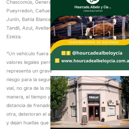
Chascomús, General
Pueyrredon, Cañuelas,
Junín, Bahía Blanca,
Tandil, Azul, Avellaneda,
Ezeiza.
“Un vehículo fuera de los
valores legales permitidos
representa un grave
riesgo para la seguridad
vial, no gira de la misma
manera, el tiempo y la
distancia de frenado es
otra, deterioran el asfalto
y dejan huellas que