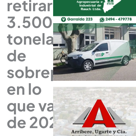
retiraron
3.500
toneladas
de
sobrepeso
en lo
que va
de 2025