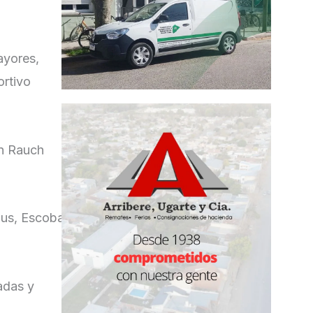
ayores,
ortivo
en Rauch
Mus, Escoba
adas y