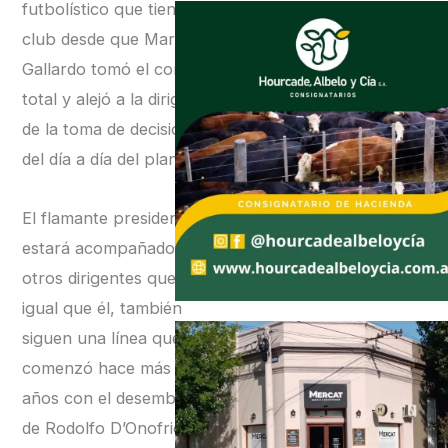
futbolístico que tiene el
club desde que Marcelo
Gallardo tomó el control
total y alejó a la dirigencia
de la toma de decisiones y
del día a día del plantel.
El flamante presidente
estará acompañado por
otros dirigentes que, al
igual que él, también
siguen una línea que
comenzó hace más de 10
años con el desembarco
de Rodolfo D’Onofrio