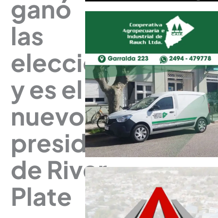
ganó
las
elecciones
y es el
nuevo
presidente
de River
Plate