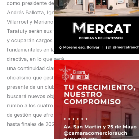
como presidente de River.
Andrés Ballotta, Ignacio
Villarroel y Mariano
Taratuty serán sus vices
y ocuparán cargos
fundamentales en la mesa
directiva, en lo que será
una continuidad clara del
oficialismo que gestó el
presente de un club que
buscará nuevos objetivos
rumbo a los cuatro años
de gestión que afrontará
hasta finales de 2029.