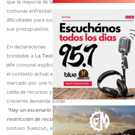
que la mayoría de las
comunas enfrentan serias
dificultades para sostener
sus presupuestos.
En declaraciones
brindadas a
La Tecla
, el
jefe comunal explicó que
el contexto actual está
marcado por una fuerte
caída de recursos y una
creciente demanda social.
“Hay un escenario de
restricción de recursos”
,
sostuvo Suescun, al