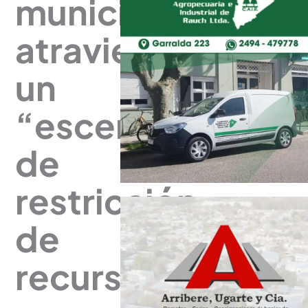
municipios
atraviesan
un
“escenario
de
restricción
de
recursos”