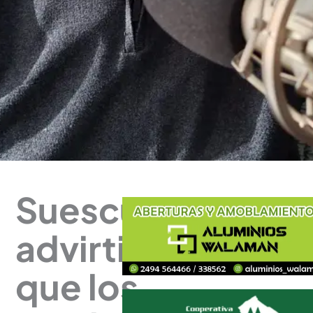
Suescun
advirtió
que los