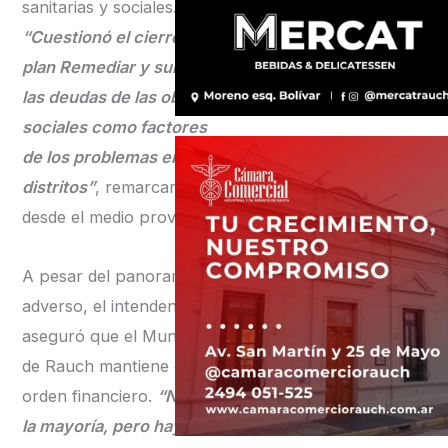
sanitarias y sociales.
“Cuestionó el cierre del
plan Remediar y sumó a
las deudas de las obras
sociales como factores
de los problemas en los
distritos”
, remarcaron
desde el medio provincial.
A pesar del panorama
adverso, el intendente
aseguró que el Municipio
de Rauch mantiene cierto
orden financiero.
“No son
la mayoría, pero hay