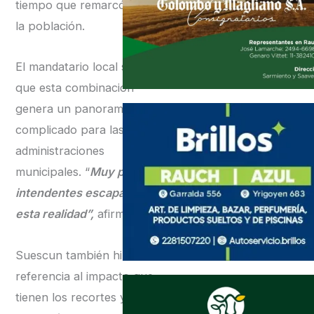
tiempo que remarcó que
la población.
El mandatario local señaló
que esta combinación
genera un panorama
complicado para las
administraciones
municipales. “
Muy pocos
intendentes escapan de
esta realidad”,
afirmó.
Suescun también hizo
referencia al impacto que
tienen los recortes y la