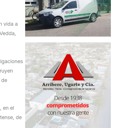
n vida a
 Vedda,
tigaciones
truyen
o de
 en el
tense, de