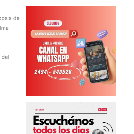
opsia de
tima
 del