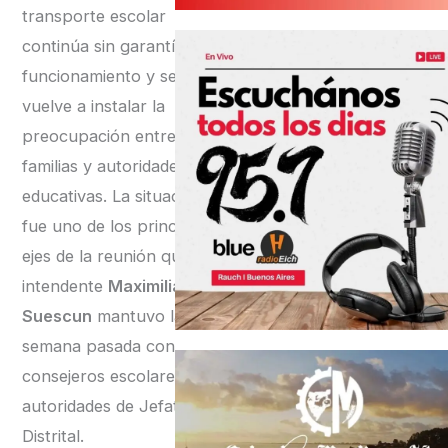
transporte escolar
continúa sin garantías de
funcionamiento y se
vuelve a instalar la
preocupación entre
familias y autoridades
educativas. La situación
fue uno de los principales
ejes de la reunión que el
intendente
Maximiliano
Suescun
mantuvo la
semana pasada con
consejeros escolares y
autoridades de Jefatura
Distrital.