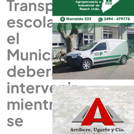
Transporte
escolar:
el
Municipio
deberá
intervenir
mientras
se