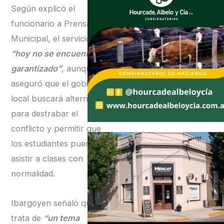
Según explicó el
funcionario a Prensa
Municipal, el servicio
“hoy no se encuentra
garantizado”
, aunque
aseguró que el gobierno
local buscará alternativas
para destrabar el
conflicto y permitir que
los estudiantes puedan
asistir a clases con
normalidad.
Ibargoyen señaló que se
trata de
“un tema