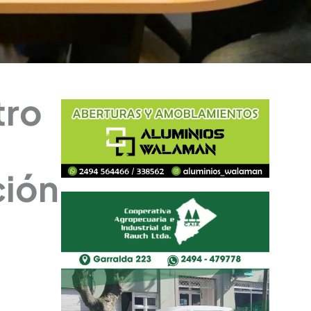
tro
ción