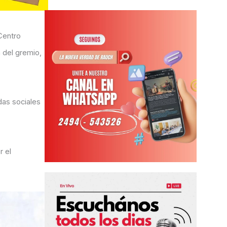
Centro
a del gremio,
das sociales
r el