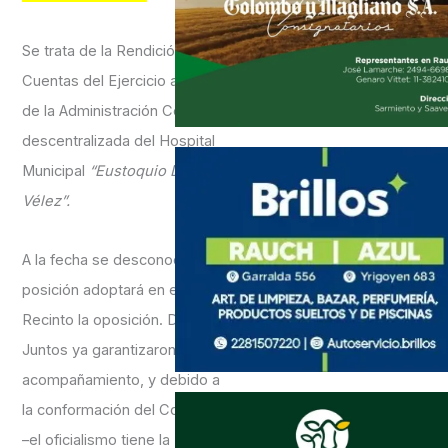
Se trata de la Rendición de
Cuentas del Ejercicio anterior
de la Administración Central y
descentralizada del Hospital
Municipal
“Eustoquio Díaz
Vélez”.
A la fecha se desconoce qué
posición adoptará en el
Recinto la oposición. Desde
Juntos ya garantizaron el
acompañamiento, y debido a
la conformación del Concejo
–el oficialismo tiene la