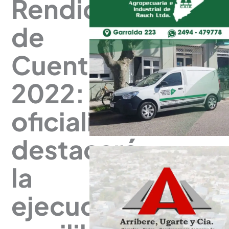
Rendición
de
Cuentas
2022: el
oficialismo
destacará
la
ejecución