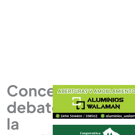
Concejo
debate
la