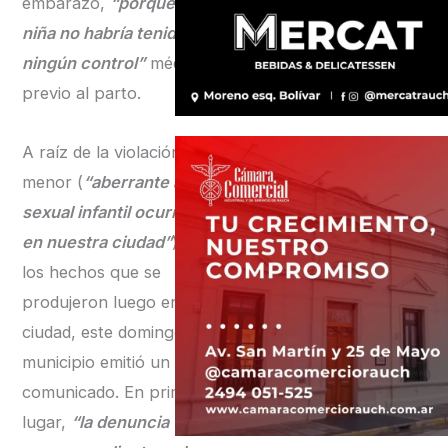
embarazo,
“porque la
niña no habría tenido
ningún control”
médico
previo al parto.
A raíz de la violación de la
menor (
“aberrante abuso
sexual infantil ocurrido
en nuestra ciudad”
) y de
los hechos que se
produjeron luego en la
ciudad, este domingo el
municipio emitió un
comunicado. En primer
lugar,
“la denuncia