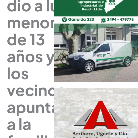
dio a luz
menor
de 13
años y
los
vecinos
apuntan
a la