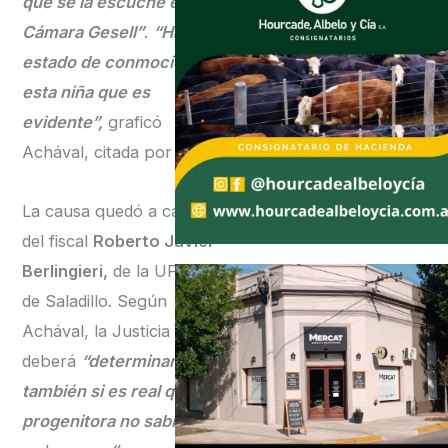
que se la escuche en
Cámara Gesell”
.
“Hay un
estado de conmoción de
esta niña que es
evidente”,
graficó
Achával, citada por C5N.
La causa quedó a cargo
del fiscal
Roberto Javier
Berlingieri,
de la UFI N°2
de Saladillo. Según
Achával, la Justicia
deberá
“determinar
también si es real que la
progenitora no sabía”
del