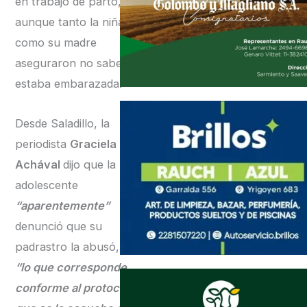
en trabajo de parto,
aunque tanto la niña
como su madre
aseguraron no saber que
estaba embarazada.
Desde Saladillo, la
periodista
Graciela
Achával
dijo que la
adolescente
“aparentemente”
denunció que su
padrastro la abusó, pero
“lo que corresponde
conforme al protocolo es