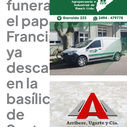
funeral,
el papa
Francisco
ya
descansa
en la
basílica
de