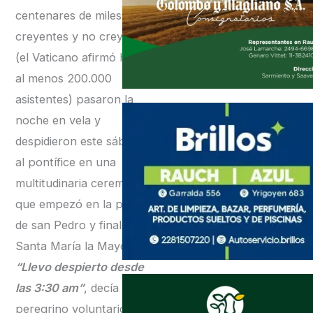
centenares de miles de
creyentes y no creyentes
(el Vaticano afirmó hubo
al menos 200.000
asistentes) pasaron la
noche en vela y
despidieron este sábado
al pontífice en una
multitudinaria ceremonia
que empezó en la plaza
de san Pedro y finalizó en
Santa María la Mayor.
“Llevo despierto desde
las 3:30 am”
, decía un
peregrino voluntario que