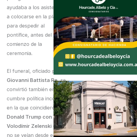
ayudaba a los asistentes
a colocarse en la plaza
para despedir al
pontífice, antes del
comienzo de la
ceremonia.
El funeral, oficiado por
Giovanni Battista Re,
se
convirtió también en una
cumbre política incómoda
en la que coincidieron
Donald Trump con
Volodímir Zelenski
—que
no se veían desde el