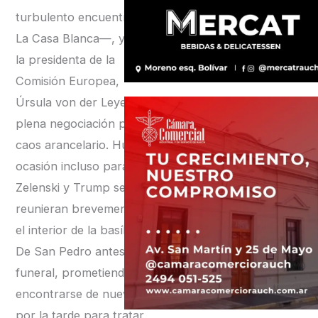
turbulento encuentro en
La Casa Blanca—, y con
la presidenta de la
Comisión Europea,
Úrsula von der Leyen, en
plena negociación por el
caos arancelario. Hubo
ocasión incluso para que
Zelenski y Trump se
reunieran brevemente en
el interior de la basílica
De San Pedro antes del
funeral, prometiendo
encontrarse de nuevo
por la tarde para tratar