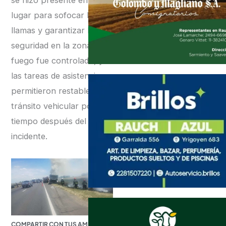
se hizo presente en el
lugar para sofocar las
llamas y garantizar la
seguridad en la zona. El
fuego fue controlado, y
las tareas de asistencia
permitieron restablecer el
tránsito vehicular poco
tiempo después del
incidente.
COMPARTIR CON TUS AMIGOS