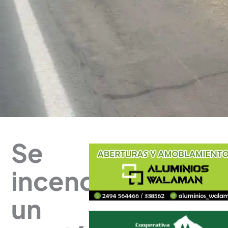
Se
incendió
un