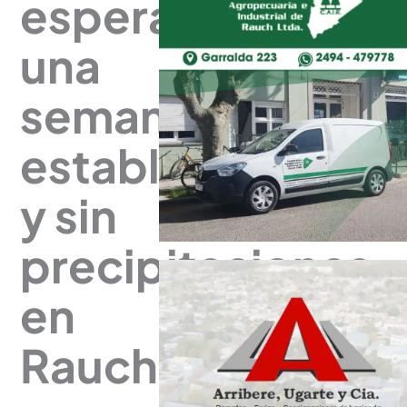
espera
una
semana
estable
y sin
precipitaciones
en
Rauch