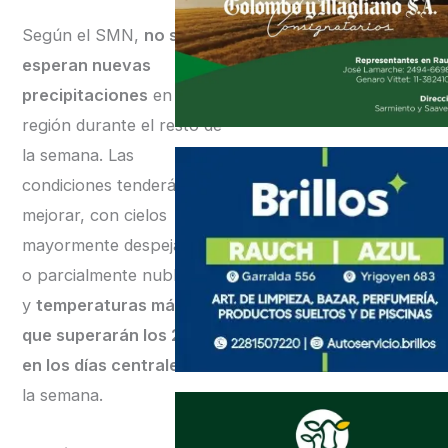
Según el SMN,
no se
esperan nuevas
precipitaciones
en la
región durante el resto de
la semana. Las
condiciones tenderán a
mejorar, con cielos
mayormente despejados
o parcialmente nublados,
y
temperaturas máximas
que superarán los 22°C
en los días centrales
de
la semana.