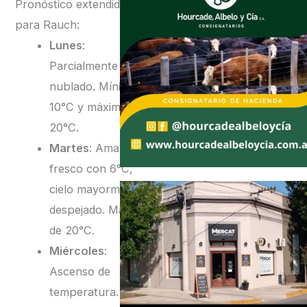
Pronóstico extendido
para Rauch:
Lunes
:
Parcialmente
nublado. Mínima de
10°C y máxima de
20°C.
Martes
: Amanecer
fresco con 6°C,
cielo mayormente
despejado. Máxima
de 20°C.
Miércoles
:
Ascenso de
temperatura.