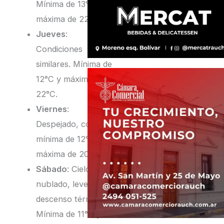
Mínima de 13°C y
máxima de 22°C.
Jueves
:
Condiciones
similares. Mínima de
12°C y máxima de
22°C.
Viernes
:
Despejado, con
mínima de 12°C y
máxima de 20°C.
Sábado
: Cielo algo
nublado, leve
descenso térmico.
Mínima de 11°C y