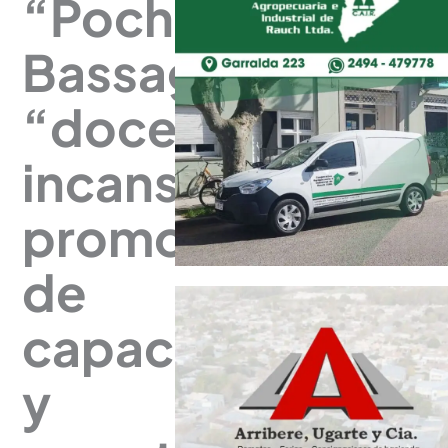
“Pocha”
Bassagaisteguy:
“docente
incansable,
promotora
de
capacitaciones
y