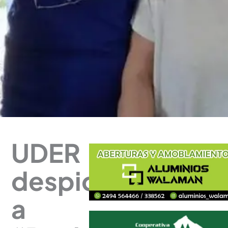
UDER
despidió
a