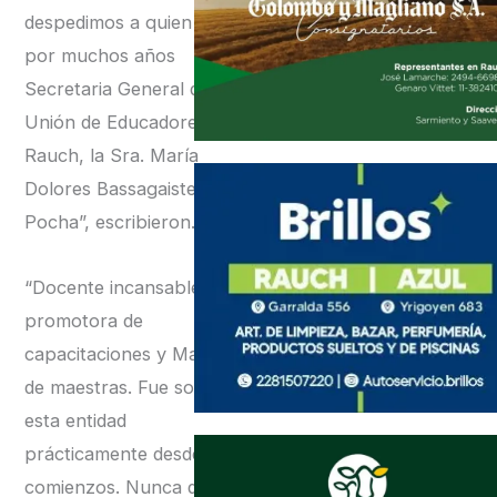
despedimos a quien fuera
por muchos años
Secretaria General de la
Unión de Educadores de
Rauch, la Sra. María
Dolores Bassagaisteguy,
Pocha”, escribieron.
“Docente incansable,
promotora de
capacitaciones y Maestra
de maestras. Fue socia de
esta entidad
prácticamente desde sus
comienzos. Nunca dejó de