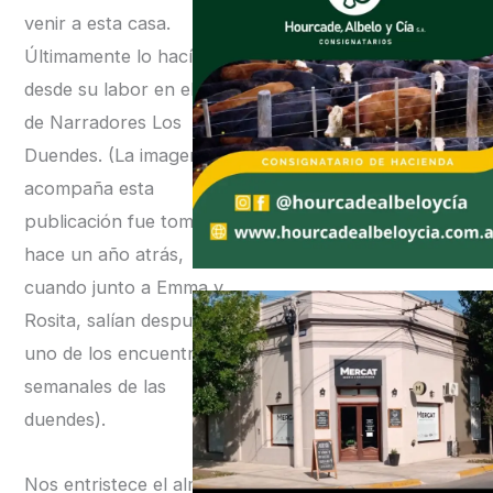
venir a esta casa.
Últimamente lo hacía
desde su labor en el Club
de Narradores Los
Duendes. (La imagen que
acompaña esta
publicación fue tomada
hace un año atrás,
cuando junto a Emma y
Rosita, salían después de
uno de los encuentros
semanales de las
duendes).
Nos entristece el alma