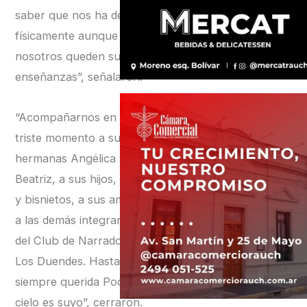
saber que nos ha dejado
físicamente aunque en
nosotros queden sus
enseñanzas”, señalaron.
“Acompañarnos en este
triste momento a sus
hermanas Angélica y
Beatriz, a sus hijos, nietos
y bisnietos, a sus amigas,
a las demás integrantes
del Club de Narradoras
Los Duendes. Hasta
siempre querida Pocha. El
cielo es suyo”, cerraron.