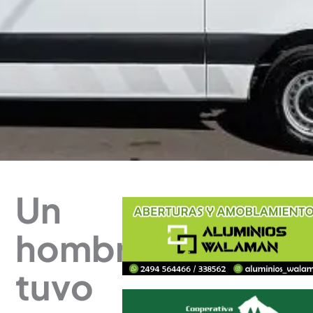
Un
hombre
tuvo