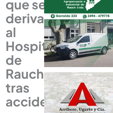
que ser
derivado
al
Hospital
de
Rauch
tras
accidentarse