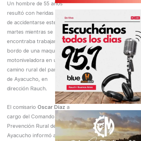
Un hombre de 55 años
resultó con heridas luego
de accidentarse este
martes mientras se
encontraba trabajando a
bordo de una maquina
motoniveladora en un
camino rural del partido
de Ayacucho, en
dirección Rauch.
El comisario
Oscar Díaz
a
cargo del Comando de
Prevención Rural de
Ayacucho informó a
LA