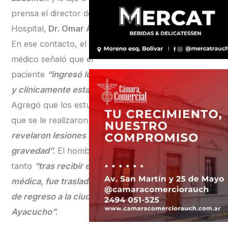
prensa el director del
Hospital,
Dr. Omar Ávila.
En ese contacto, el
médico señaló que el
paciente
“ingresó lúcido
y clínicamente estable”
.
Agregó que los estudios
que se le realizaron
“no
revelaron lesiones de
gravedad”.
El hombre en
tanto
“tras recibir el alta
médica, fue trasladado
de regreso a la ciudad de
Ayacucho”.