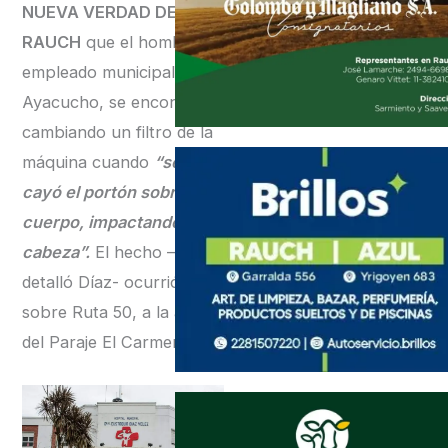
NUEVA VERDAD DE
RAUCH
que el hombre,
empleado municipal de
Ayacucho, se encontraba
cambiando un filtro de la
máquina cuando
“se le
cayó el portón sobre el
cuerpo, impactando en la
cabeza”.
El hecho –
detalló Díaz- ocurrió
sobre Ruta 50, a la altura
del Paraje El Carmen.