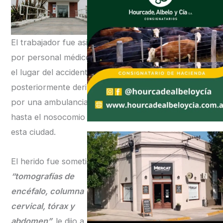
El trabajador fue asistido
por personal médico en
el lugar del accidente y
posteriormente derivado
por una ambulancia
hasta el nosocomio de
esta ciudad.
El herido fue sometido a
“tomografías de
encéfalo, columna
cervical, tórax y
abdomen”,
le dijo a la