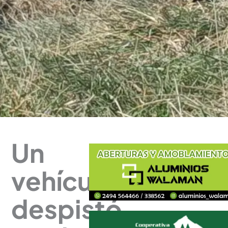
Un
vehículo
despistó