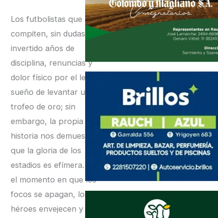
Los futbolistas que hoy
compiten, sin dudas, han
invertido años de
disciplina, renuncias y
dolor físico por el legítimo
sueño de levantar un
trofeo de oro; sin
embargo, la propia
historia nos demuestra
que la gloria de los
estadios es efímera. Llega
el momento en que los
focos se apagan, los
héroes envejecen y