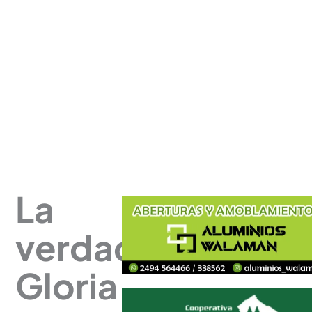
La
verdadera
Gloria