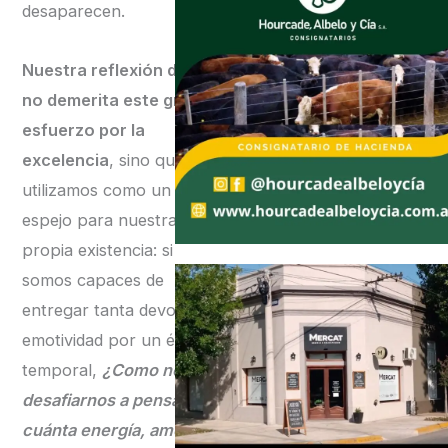
desaparecen.
Nuestra reflexión de hoy
no demerita este gran
esfuerzo por la
excelencia
, sino que lo
utilizamos como un
espejo para nuestra
propia existencia: si
somos capaces de
entregar tanta devoción y
emotividad por un éxito
temporal,
¿Como no
desafiarnos a pensar
cuánta energía, amor y